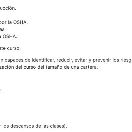
rucción.
por la OSHA.
as.
la OSHA.
ste curso.
án capaces de identificar, reducir, evitar y prevenir los rie
lización del curso del tamaño de una cartera.
e.
r los descansos de las clases).