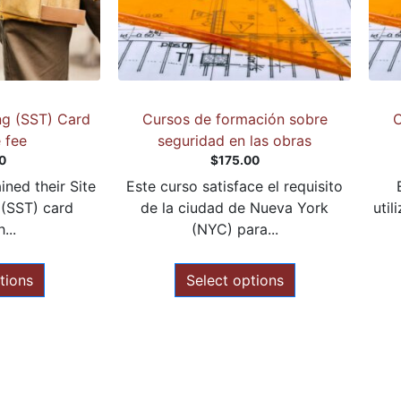
ing (SST) Card
Cursos de formación sobre
C
 fee
seguridad en las obras
0
$
175.00
ned their Site
Este curso satisface el requisito
 (SST) card
de la ciudad de Nueva York
util
...
(NYC) para...
tions
Select options