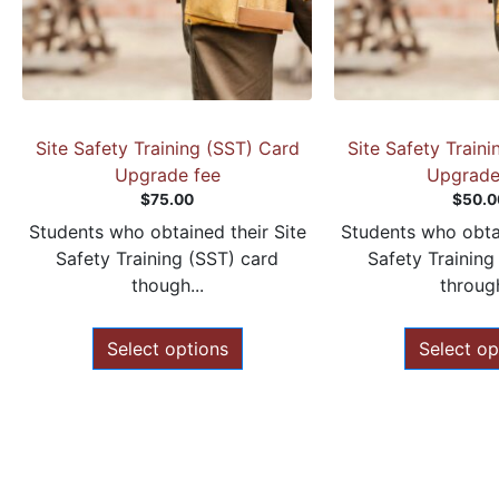
Site Safety Training (SST) Card
Site Safety Train
Upgrade fee
Upgrade
$
75.00
$
50.0
Students who obtained their Site
Students who obtai
Safety Training (SST) card
Safety Training
though...
through
Select options
Select op